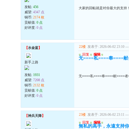
发帖:
456
大家的回帖就是对你最大的支持
威望:
4347 点
铜币:
2174 枚
贡献值:
0 点
好评度:
0 点
22楼
发表于: 2026-06-02 23:10
---
【
水金蓝
】
u
回复
u
编辑
u
无====私====奉====献
新手上路
发帖:
1931
无====私====奉====献====者
威望:
7208 点
铜币:
2132 枚
贡献值:
0 点
好评度:
0 点
23楼
发表于: 2026-06-02 23:11
---
【
神兵天降
】
u
回复
u
编辑
u
無私的高手，永遠支持