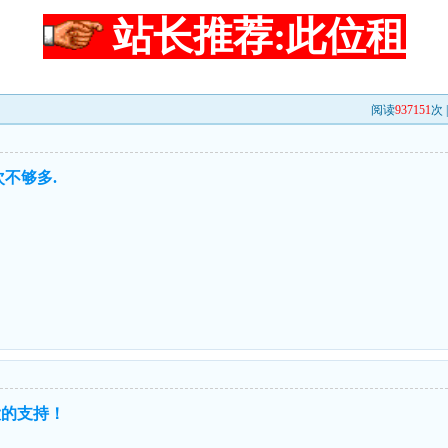
站长推荐:此位租
阅读
937151
次 
不够多.
大的支持！