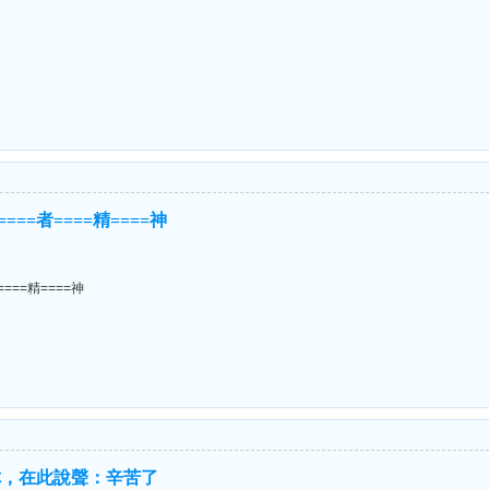
！
====者====精====神
====精====神
你，在此說聲：辛苦了