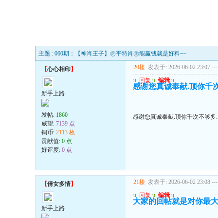
主题 : 060期：【神肖王子】㊣平特肖㊣能赢钱就是好料~~
20楼
发表于: 2026-06-02 23:07
---
【
心心相印
】
u
回复
u
编辑
u
感谢您真诚奉献.顶你千次
新手上路
发帖:
1860
感谢您真诚奉献.顶你千次不够多.
威望:
7139 点
铜币:
2113 枚
贡献值:
0 点
好评度:
0 点
21楼
发表于: 2026-06-02 23:08
---
【
倩女多情
】
u
回复
u
编辑
u
大家的回帖就是对你最
新手上路