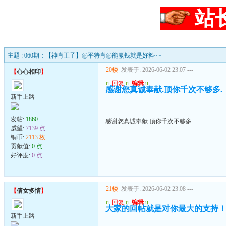
站
主题 : 060期：【神肖王子】㊣平特肖㊣能赢钱就是好料~~
20楼
发表于: 2026-06-02 23:07
---
【
心心相印
】
u
回复
u
编辑
u
感谢您真诚奉献.顶你千次不够多.
新手上路
发帖:
1860
感谢您真诚奉献.顶你千次不够多.
威望:
7139 点
铜币:
2113 枚
贡献值:
0 点
好评度:
0 点
21楼
发表于: 2026-06-02 23:08
---
【
倩女多情
】
u
回复
u
编辑
u
大家的回帖就是对你最大的支持
新手上路