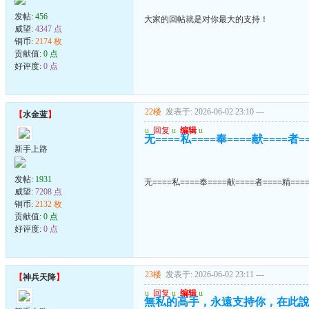
发帖:
456
大家的回帖就是对你最大的支持！
威望:
4347 点
铜币:
2174 枚
贡献值:
0 点
好评度:
0 点
22楼
发表于: 2026-06-02 23:10
---
【
水金蓝
】
u
回复
u
编辑
u
无====私====奉====献====者=
新手上路
发帖:
1931
无====私====奉====献====者====精===
威望:
7208 点
铜币:
2132 枚
贡献值:
0 点
好评度:
0 点
23楼
发表于: 2026-06-02 23:11
---
【
神兵天降
】
u
回复
u
编辑
u
無私的高手，永遠支持你，在此