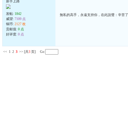
新手上路
发帖:
1842
無私的高手，永遠支持你，在此說聲：辛苦
威望:
7109 点
铜币:
2127 枚
贡献值:
0 点
好评度:
0 点
<<
1
2
3
>>
[共
3
页] Go