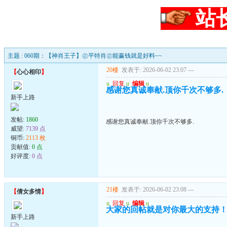
站
主题 : 060期：【神肖王子】㊣平特肖㊣能赢钱就是好料~~
20楼
发表于: 2026-06-02 23:07
---
【
心心相印
】
u
回复
u
编辑
u
感谢您真诚奉献.顶你千次不够多.
新手上路
发帖:
1860
感谢您真诚奉献.顶你千次不够多.
威望:
7139 点
铜币:
2113 枚
贡献值:
0 点
好评度:
0 点
21楼
发表于: 2026-06-02 23:08
---
【
倩女多情
】
u
回复
u
编辑
u
大家的回帖就是对你最大的支持
新手上路