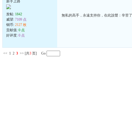
新手上路
发帖:
1842
無私的高手，永遠支持你，在此說聲：辛苦
威望:
7109 点
铜币:
2127 枚
贡献值:
0 点
好评度:
0 点
<<
1
2
3
>>
[共
3
页] Go