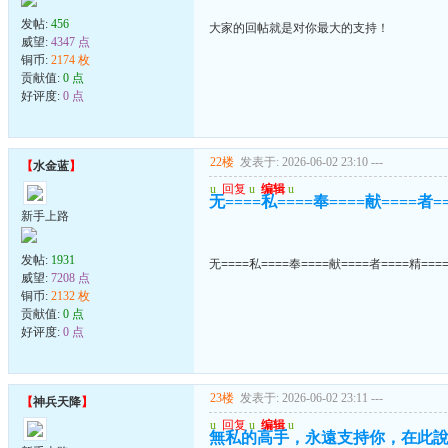
发帖:
456
大家的回帖就是对你最大的支持！
威望:
4347 点
铜币:
2174 枚
贡献值:
0 点
好评度:
0 点
22楼
发表于: 2026-06-02 23:10
---
【
水金蓝
】
u
回复
u
编辑
u
无====私====奉====献====者=
新手上路
发帖:
1931
无====私====奉====献====者====精===
威望:
7208 点
铜币:
2132 枚
贡献值:
0 点
好评度:
0 点
23楼
发表于: 2026-06-02 23:11
---
【
神兵天降
】
u
回复
u
编辑
u
無私的高手，永遠支持你，在此