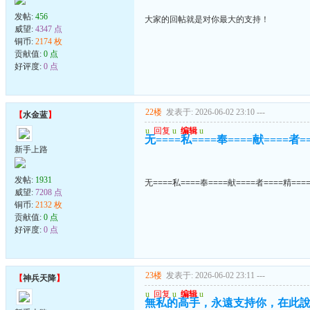
发帖:
456
大家的回帖就是对你最大的支持！
威望:
4347 点
铜币:
2174 枚
贡献值:
0 点
好评度:
0 点
22楼
发表于: 2026-06-02 23:10
---
【
水金蓝
】
u
回复
u
编辑
u
无====私====奉====献====者=
新手上路
发帖:
1931
无====私====奉====献====者====精===
威望:
7208 点
铜币:
2132 枚
贡献值:
0 点
好评度:
0 点
23楼
发表于: 2026-06-02 23:11
---
【
神兵天降
】
u
回复
u
编辑
u
無私的高手，永遠支持你，在此