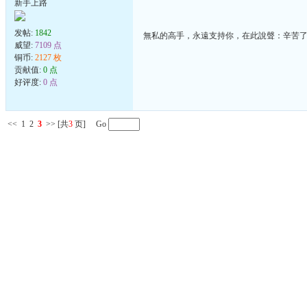
新手上路
发帖:
1842
無私的高手，永遠支持你，在此說聲：辛苦
威望:
7109 点
铜币:
2127 枚
贡献值:
0 点
好评度:
0 点
<<
1
2
3
>>
[共
3
页] Go