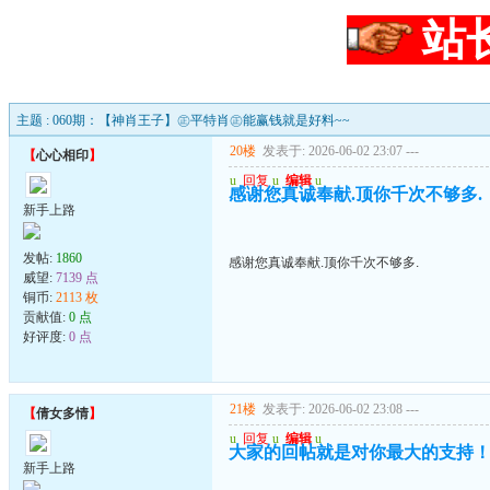
站
主题 : 060期：【神肖王子】㊣平特肖㊣能赢钱就是好料~~
20楼
发表于: 2026-06-02 23:07
---
【
心心相印
】
u
回复
u
编辑
u
感谢您真诚奉献.顶你千次不够多.
新手上路
发帖:
1860
感谢您真诚奉献.顶你千次不够多.
威望:
7139 点
铜币:
2113 枚
贡献值:
0 点
好评度:
0 点
21楼
发表于: 2026-06-02 23:08
---
【
倩女多情
】
u
回复
u
编辑
u
大家的回帖就是对你最大的支持
新手上路