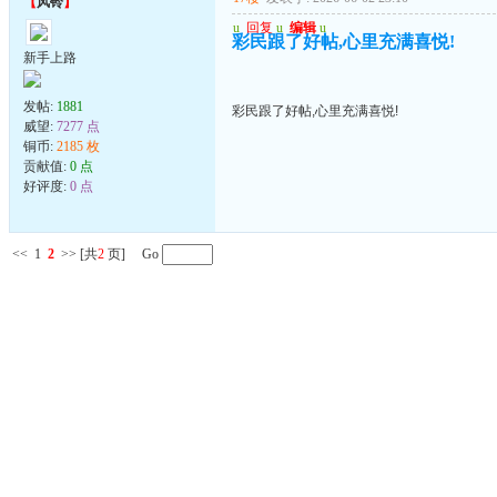
【
风铃
】
u
回复
u
编辑
u
彩民跟了好帖,心里充满喜悦!
新手上路
发帖:
1881
彩民跟了好帖,心里充满喜悦!
威望:
7277 点
铜币:
2185 枚
贡献值:
0 点
好评度:
0 点
<<
1
2
>>
[共
2
页] Go