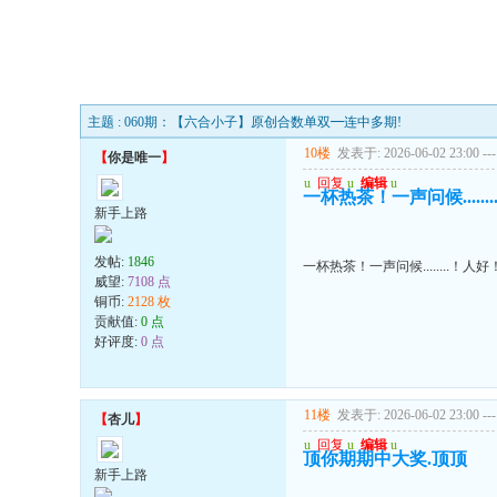
主题 : 060期：【六合小子】原创合数单双━连中多期!
10楼
发表于: 2026-06-02 23:00
---
【
你是唯一
】
u
回复
u
编辑
u
一杯热茶！一声问候....
新手上路
发帖:
1846
一杯热茶！一声问候........！
威望:
7108 点
铜币:
2128 枚
贡献值:
0 点
好评度:
0 点
11楼
发表于: 2026-06-02 23:00
---
【
杏儿
】
u
回复
u
编辑
u
顶你期期中大奖.顶顶
新手上路