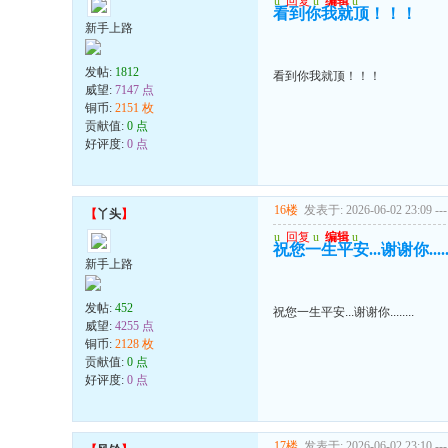
u
回复
u
编辑
u
看到你我就顶！！！
新手上路
发帖:
1812
看到你我就顶！！！
威望:
7147 点
铜币:
2151 枚
贡献值:
0 点
好评度:
0 点
16楼
发表于: 2026-06-02 23:09
---
【
丫头
】
u
回复
u
编辑
u
祝您一生平安...谢谢你......
新手上路
发帖:
452
祝您一生平安...谢谢你........
威望:
4255 点
铜币:
2128 枚
贡献值:
0 点
好评度:
0 点
17楼
发表于: 2026-06-02 23:10
---