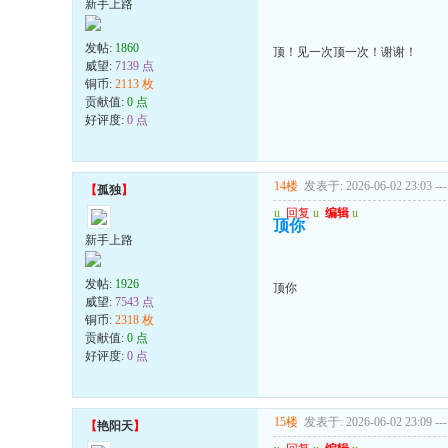
新手上路
发帖:
1860
顶！见一次顶一次！谢谢！
威望:
7139 点
铜币:
2113 枚
贡献值:
0 点
好评度:
0 点
14楼
发表于: 2026-06-02 23:03
---
【
孤独
】
u
回复
u
编辑
u
顶你
新手上路
发帖:
1926
顶你
威望:
7543 点
铜币:
2318 枚
贡献值:
0 点
好评度:
0 点
15楼
发表于: 2026-06-02 23:09
---
【
艳阳天
】