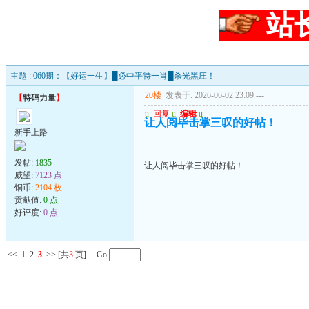
站
主题 : 060期：【好运一生】█必中平特一肖█杀光黑庄！
20楼
发表于: 2026-06-02 23:09
---
【
特码力量
】
u
回复
u
编辑
u
让人阅毕击掌三叹的好帖！
新手上路
发帖:
1835
让人阅毕击掌三叹的好帖！
威望:
7123 点
铜币:
2104 枚
贡献值:
0 点
好评度:
0 点
<<
1
2
3
>>
[共
3
页] Go