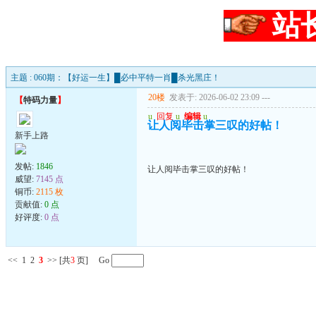
站
主题 : 060期：【好运一生】█必中平特一肖█杀光黑庄！
20楼
发表于: 2026-06-02 23:09
---
【
特码力量
】
u
回复
u
编辑
u
让人阅毕击掌三叹的好帖！
新手上路
发帖:
1846
让人阅毕击掌三叹的好帖！
威望:
7145 点
铜币:
2115 枚
贡献值:
0 点
好评度:
0 点
<<
1
2
3
>>
[共
3
页] Go