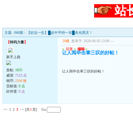
站
主题 : 060期：【好运一生】█必中平特一肖█杀光黑庄！
20楼
发表于: 2026-06-02 23:09
---
【
特码力量
】
u
回复
u
编辑
u
让人阅毕击掌三叹的好帖！
新手上路
发帖:
1835
让人阅毕击掌三叹的好帖！
威望:
7123 点
铜币:
2104 枚
贡献值:
0 点
好评度:
0 点
<<
1
2
3
>>
[共
3
页] Go