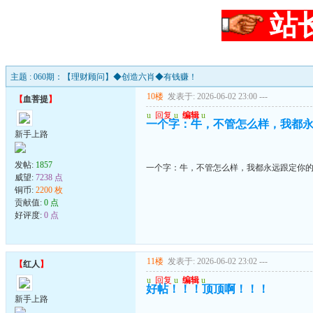
站
主题 : 060期：【理财顾问】◆创造六肖◆有钱赚！
10楼
发表于: 2026-06-02 23:00
---
【
血菩提
】
u
回复
u
编辑
u
一个字：牛，不管怎么样，我都
新手上路
发帖:
1857
一个字：牛，不管怎么样，我都永远跟定你
威望:
7238 点
铜币:
2200 枚
贡献值:
0 点
好评度:
0 点
11楼
发表于: 2026-06-02 23:02
---
【
红人
】
u
回复
u
编辑
u
好帖！！！顶顶啊！！！
新手上路