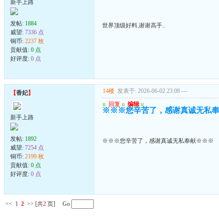
新手上路
发帖:
1884
世界顶级好料,谢谢高手..
威望:
7336 点
铜币:
2237 枚
贡献值:
0 点
好评度:
0 点
14楼
发表于: 2026-06-02 23:08
---
【
香妃
】
u
回复
u
编辑
u
※※※您辛苦了，感谢真诚无私
新手上路
发帖:
1892
※※※您辛苦了，感谢真诚无私奉献※※※
威望:
7254 点
铜币:
2199 枚
贡献值:
0 点
好评度:
0 点
<<
1
2
>>
[共
2
页] Go