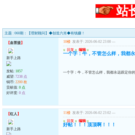
站
主题 : 060期：【理财顾问】◆创造六肖◆有钱赚！
10楼
发表于: 2026-06-02 23:00
---
【
血菩提
】
u
回复
u
编辑
u
一个字：牛，不管怎么样，我都
新手上路
发帖:
1857
一个字：牛，不管怎么样，我都永远跟定你
威望:
7238 点
铜币:
2200 枚
贡献值:
0 点
好评度:
0 点
11楼
发表于: 2026-06-02 23:02
---
【
红人
】
u
回复
u
编辑
u
好帖！！！顶顶啊！！！
新手上路