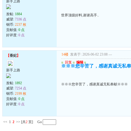
新手上路
发帖:
1884
世界顶级好料,谢谢高手..
威望:
7336 点
铜币:
2237 枚
贡献值:
0 点
好评度:
0 点
14楼
发表于: 2026-06-02 23:08
---
【
香妃
】
u
回复
u
编辑
u
※※※您辛苦了，感谢真诚无私
新手上路
发帖:
1892
※※※您辛苦了，感谢真诚无私奉献※※※
威望:
7254 点
铜币:
2199 枚
贡献值:
0 点
好评度:
0 点
<<
1
2
>>
[共
2
页] Go