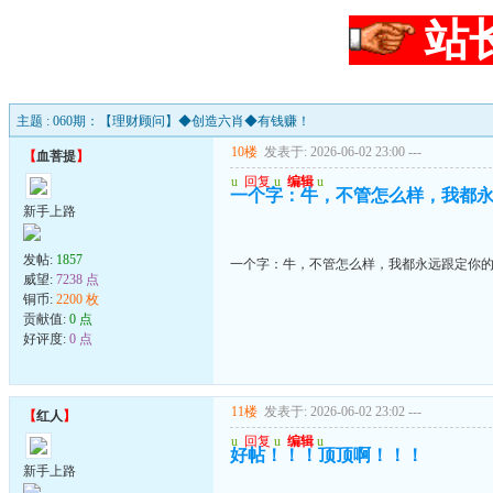
站
主题 : 060期：【理财顾问】◆创造六肖◆有钱赚！
10楼
发表于: 2026-06-02 23:00
---
【
血菩提
】
u
回复
u
编辑
u
一个字：牛，不管怎么样，我都
新手上路
发帖:
1857
一个字：牛，不管怎么样，我都永远跟定你
威望:
7238 点
铜币:
2200 枚
贡献值:
0 点
好评度:
0 点
11楼
发表于: 2026-06-02 23:02
---
【
红人
】
u
回复
u
编辑
u
好帖！！！顶顶啊！！！
新手上路