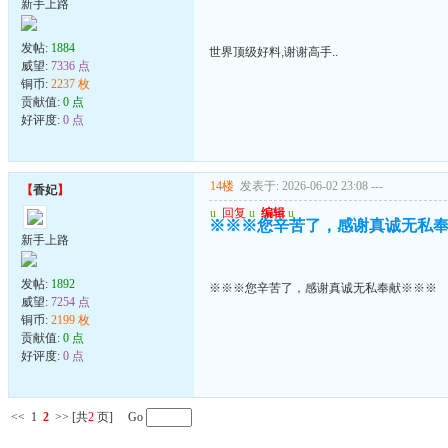
新手上路
发帖:
1884
世界顶级好料,谢谢高手..
威望:
7336 点
铜币:
2237 枚
贡献值:
0 点
好评度:
0 点
14楼
发表于: 2026-06-02 23:08
---
【
香妃
】
u
回复
u
编辑
u
※※※您辛苦了，感谢真诚无私
新手上路
发帖:
1892
※※※您辛苦了，感谢真诚无私奉献※※※
威望:
7254 点
铜币:
2199 枚
贡献值:
0 点
好评度:
0 点
<<
1
2
>>
[共
2
页] Go