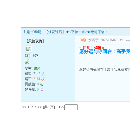
主题 : 060期：【烟花过后】★<平特一肖>★绝对原创！
20楼
发表于: 2026-06-02 23:10
---
【
天使玫瑰
】
u
回复
u
编辑
u
愿好运与你同在！高手我
新手上路
发帖:
1864
愿好运与你同在！高手我永远支持
威望:
7145 点
铜币:
2161 枚
贡献值:
0 点
好评度:
0 点
<<
1
2
3
>>
[共
3
页] Go