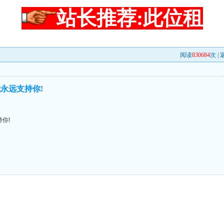
站长推荐:此位租
阅读
830684
次 |
永远支持你!
你!