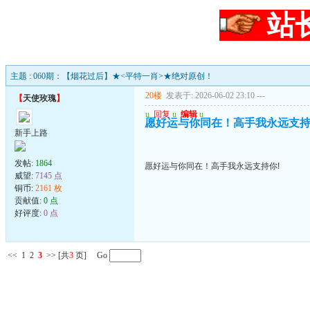
站
主题 : 060期：【烟花过后】★<平特一肖>★绝对原创！
20楼
发表于: 2026-06-02 23:10
---
【
天使玫瑰
】
u
回复
u
编辑
u
愿好运与你同在！高手我永远支持
新手上路
发帖:
1864
愿好运与你同在！高手我永远支持你!
威望:
7145 点
铜币:
2161 枚
贡献值:
0 点
好评度:
0 点
<<
1
2
3
>>
[共
3
页] Go