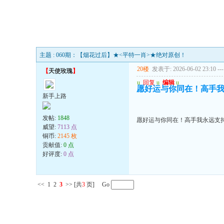
主题 : 060期：【烟花过后】★<平特一肖>★绝对原创！
20楼
发表于: 2026-06-02 23:10
---
【
天使玫瑰
】
u
回复
u
编辑
u
愿好运与你同在！高手我
新手上路
发帖:
1848
愿好运与你同在！高手我永远支持
威望:
7113 点
铜币:
2145 枚
贡献值:
0 点
好评度:
0 点
<<
1
2
3
>>
[共
3
页] Go