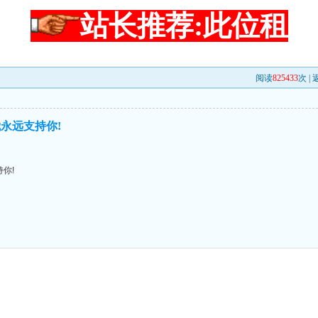
站长推荐:此位租
阅读
825433
次 |
永远支持你!
你!