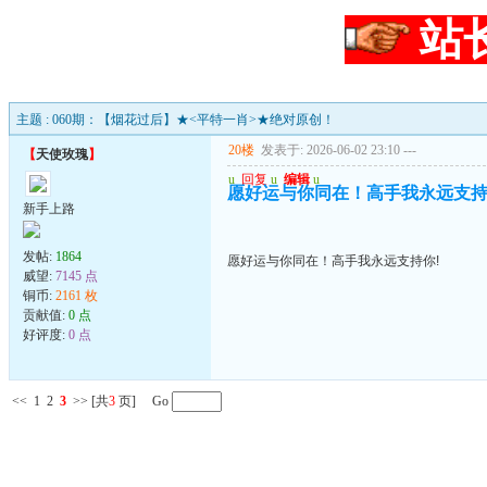
站
主题 : 060期：【烟花过后】★<平特一肖>★绝对原创！
20楼
发表于: 2026-06-02 23:10
---
【
天使玫瑰
】
u
回复
u
编辑
u
愿好运与你同在！高手我永远支持
新手上路
发帖:
1864
愿好运与你同在！高手我永远支持你!
威望:
7145 点
铜币:
2161 枚
贡献值:
0 点
好评度:
0 点
<<
1
2
3
>>
[共
3
页] Go