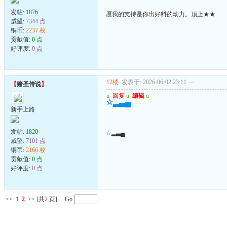
发帖:
1876
愿我的支持是你出好料的动力。顶上★★
威望:
7344 点
铜币:
2237 枚
贡献值:
0 点
好评度:
0 点
12楼
发表于: 2026-06-02 23:11
---
【
赌圣传说
】
u
回复
u
编辑
u
☆▂▃▄
新手上路
发帖:
1820
☆▂▃▄
威望:
7101 点
铜币:
2166 枚
贡献值:
0 点
好评度:
0 点
<<
1
2
>>
[共
2
页] Go