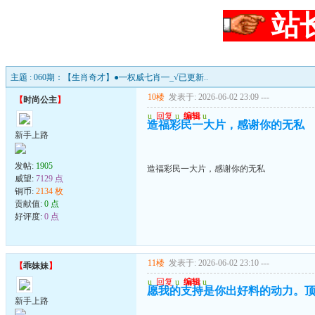
站
主题 : 060期：【生肖奇才】●━权威七肖━_√已更新..
10楼
发表于: 2026-06-02 23:09
---
【
时尚公主
】
u
回复
u
编辑
u
造福彩民一大片，感谢你的无私
新手上路
发帖:
1905
造福彩民一大片，感谢你的无私
威望:
7129 点
铜币:
2134 枚
贡献值:
0 点
好评度:
0 点
11楼
发表于: 2026-06-02 23:10
---
【
乖妹妹
】
u
回复
u
编辑
u
愿我的支持是你出好料的动力。
新手上路