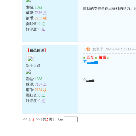
发帖:
1892
愿我的支持是你出好料的动力。
威望:
7376 点
铜币:
2253 枚
贡献值:
0 点
好评度:
0 点
12楼
发表于: 2026-06-02 23:11
---
【
赌圣传说
】
u
回复
u
编辑
u
☆▂▃▄
新手上路
发帖:
1838
☆▂▃▄
威望:
7137 点
铜币:
2184 枚
贡献值:
0 点
好评度:
0 点
<<
1
2
>>
[共
2
页] Go