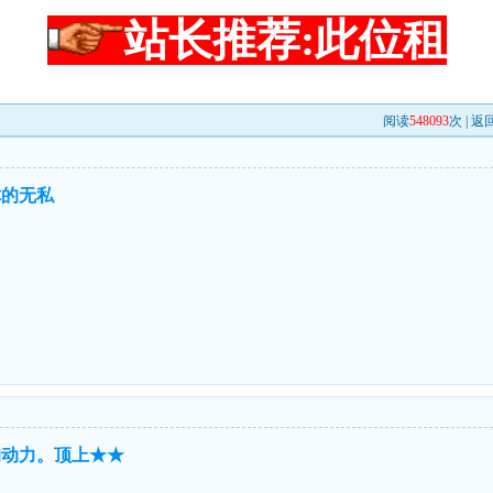
站长推荐:此位租
阅读
548093
次 |
返
你的无私
的动力。顶上★★