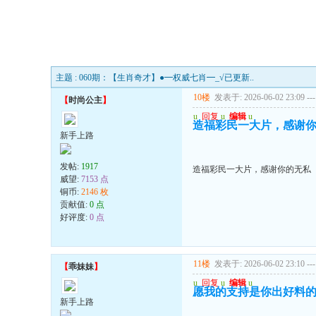
主题 : 060期：【生肖奇才】●━权威七肖━_√已更新..
10楼
发表于: 2026-06-02 23:09
---
【
时尚公主
】
u
回复
u
编辑
u
造福彩民一大片，感谢
新手上路
发帖:
1917
造福彩民一大片，感谢你的无私
威望:
7153 点
铜币:
2146 枚
贡献值:
0 点
好评度:
0 点
11楼
发表于: 2026-06-02 23:10
---
【
乖妹妹
】
u
回复
u
编辑
u
愿我的支持是你出好料
新手上路