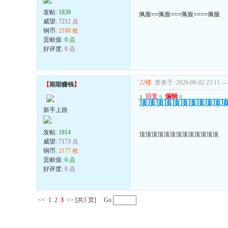
发帖:
1839
佩服==佩服===佩服====佩服
威望:
7212 点
铜币:
2188 枚
贡献值:
0 点
好评度:
0 点
22楼
发表于: 2026-06-02 23:11
---
【
期期赚钱
】
u
回复
u
编辑
u
顶顶顶顶顶顶顶顶顶顶
新手上路
发帖:
1814
顶顶顶顶顶顶顶顶顶顶顶顶顶
威望:
7173 点
铜币:
2177 枚
贡献值:
0 点
好评度:
0 点
<<
1
2
3
>>
[共
3
页] Go