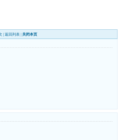
次 |
返回列表
|
关闭本页