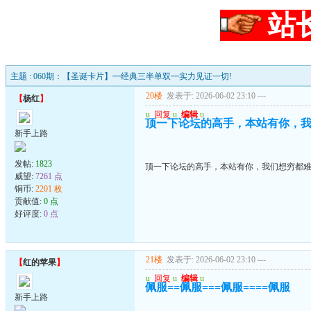
站
主题 : 060期：【圣诞卡片】━经典三半单双━实力见证一切!
20楼
发表于: 2026-06-02 23:10
---
【
杨红
】
u
回复
u
编辑
u
顶一下论坛的高手，本站有你，
新手上路
发帖:
1823
顶一下论坛的高手，本站有你，我们想穷都
威望:
7261 点
铜币:
2201 枚
贡献值:
0 点
好评度:
0 点
21楼
发表于: 2026-06-02 23:10
---
【
红的苹果
】
u
回复
u
编辑
u
佩服==佩服===佩服====佩服
新手上路