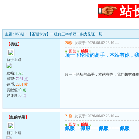
站
主题 : 060期：【圣诞卡片】━经典三半单双━实力见证一切!
20楼
发表于: 2026-06-02 23:10
---
【
杨红
】
u
回复
u
编辑
u
顶一下论坛的高手，本站有你，
新手上路
发帖:
1823
顶一下论坛的高手，本站有你，我们想穷都
威望:
7261 点
铜币:
2201 枚
贡献值:
0 点
好评度:
0 点
21楼
发表于: 2026-06-02 23:10
---
【
红的苹果
】
u
回复
u
编辑
u
佩服==佩服===佩服====佩服
新手上路