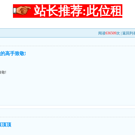
站长推荐:此位租
阅读
636509
次 |
返回列
的高手致敬!
敬!
顶顶顶