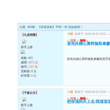
主题 : 060期：【恭喜发财】平特一肖!见贴发财！
10楼
发表于: 2026-06-02 23:02
---
【
九龙特围
】
u
回复
u
编辑
u
首先向精心算料無私奉獻
新手上路
发帖:
465
首先向精心算料無私奉獻的高手致
威望:
4373 点
铜币:
2187 枚
贡献值:
0 点
好评度:
0 点
11楼
发表于: 2026-06-02 23:04
---
【
千姿公主
】
u
回复
u
编辑
u
把你顶到天上去,我顶顶
新手上路