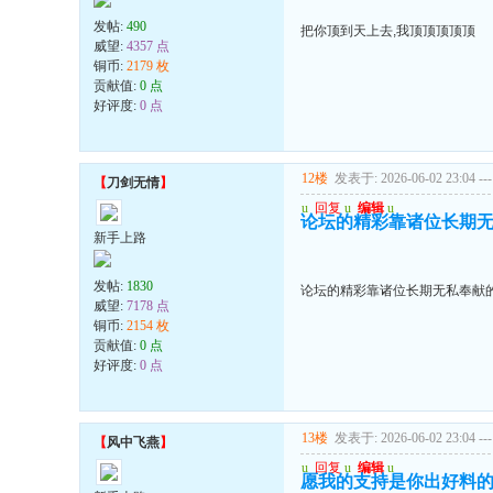
发帖:
490
把你顶到天上去,我顶顶顶顶顶
威望:
4357 点
铜币:
2179 枚
贡献值:
0 点
好评度:
0 点
12楼
发表于: 2026-06-02 23:04
---
【
刀剑无情
】
u
回复
u
编辑
u
论坛的精彩靠诸位长期
新手上路
发帖:
1830
论坛的精彩靠诸位长期无私奉献
威望:
7178 点
铜币:
2154 枚
贡献值:
0 点
好评度:
0 点
13楼
发表于: 2026-06-02 23:04
---
【
风中飞燕
】
u
回复
u
编辑
u
愿我的支持是你出好料