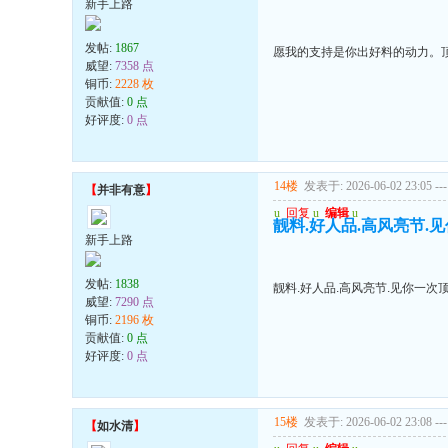
新手上路
发帖:
1867
愿我的支持是你出好料的动力。
威望:
7358 点
铜币:
2228 枚
贡献值:
0 点
好评度:
0 点
14楼
发表于: 2026-06-02 23:05
---
【
并非有意
】
u
回复
u
编辑
u
靓料.好人品.高风亮节.
新手上路
发帖:
1838
靓料.好人品.高风亮节.见你一次
威望:
7290 点
铜币:
2196 枚
贡献值:
0 点
好评度:
0 点
15楼
发表于: 2026-06-02 23:08
---
【
如水清
】