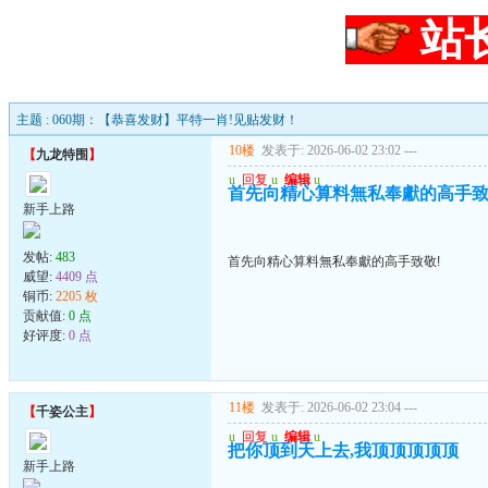
站
主题 : 060期：【恭喜发财】平特一肖!见贴发财！
10楼
发表于: 2026-06-02 23:02
---
【
九龙特围
】
u
回复
u
编辑
u
首先向精心算料無私奉獻的高手致
新手上路
发帖:
483
首先向精心算料無私奉獻的高手致敬!
威望:
4409 点
铜币:
2205 枚
贡献值:
0 点
好评度:
0 点
11楼
发表于: 2026-06-02 23:04
---
【
千姿公主
】
u
回复
u
编辑
u
把你顶到天上去,我顶顶顶顶顶
新手上路