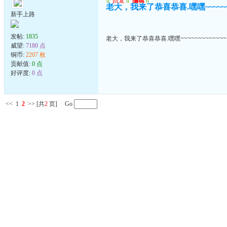
u
回复
u
编辑
u
老大，我来了恭喜恭喜.嘿嘿~~~~~~~
新手上路
发帖:
1835
老大，我来了恭喜恭喜.嘿嘿~~~~~~~~~~~~~
威望:
7180 点
铜币:
2207 枚
贡献值:
0 点
好评度:
0 点
<<
1
2
>>
[共
2
页] Go