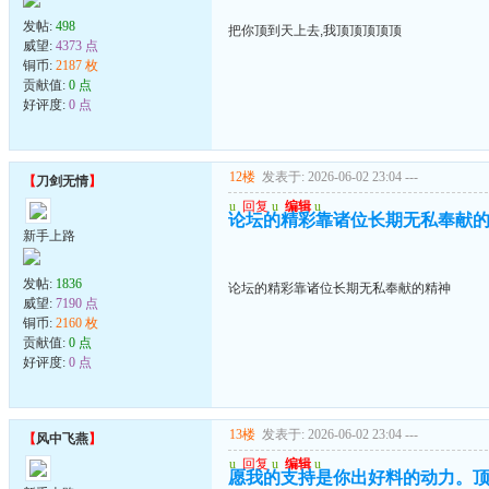
发帖:
498
把你顶到天上去,我顶顶顶顶顶
威望:
4373 点
铜币:
2187 枚
贡献值:
0 点
好评度:
0 点
12楼
发表于: 2026-06-02 23:04
---
【
刀剑无情
】
u
回复
u
编辑
u
论坛的精彩靠诸位长期无私奉献
新手上路
发帖:
1836
论坛的精彩靠诸位长期无私奉献的精神
威望:
7190 点
铜币:
2160 枚
贡献值:
0 点
好评度:
0 点
13楼
发表于: 2026-06-02 23:04
---
【
风中飞燕
】
u
回复
u
编辑
u
愿我的支持是你出好料的动力。