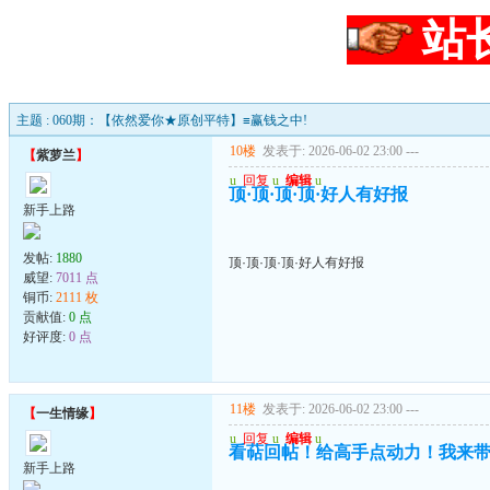
站
主题 : 060期：【依然爱你★原创平特】≡赢钱之中!
10楼
发表于: 2026-06-02 23:00
---
【
紫萝兰
】
u
回复
u
编辑
u
顶·顶·顶·顶·好人有好报
新手上路
发帖:
1880
顶·顶·顶·顶·好人有好报
威望:
7011 点
铜币:
2111 枚
贡献值:
0 点
好评度:
0 点
11楼
发表于: 2026-06-02 23:00
---
【
一生情缘
】
u
回复
u
编辑
u
看萜回帖！给高手点动力！我来
新手上路