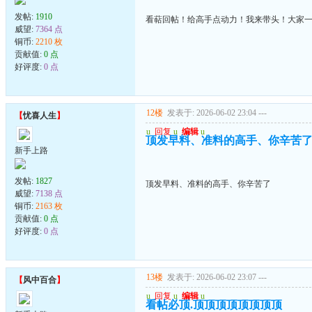
发帖:
1910
看萜回帖！给高手点动力！我来带头！大家
威望:
7364 点
铜币:
2210 枚
贡献值:
0 点
好评度:
0 点
12楼
发表于: 2026-06-02 23:04
---
【
忧喜人生
】
u
回复
u
编辑
u
顶发早料、准料的高手、你辛苦
新手上路
发帖:
1827
顶发早料、准料的高手、你辛苦了
威望:
7138 点
铜币:
2163 枚
贡献值:
0 点
好评度:
0 点
13楼
发表于: 2026-06-02 23:07
---
【
风中百合
】
u
回复
u
编辑
u
看帖必顶.顶顶顶顶顶顶顶顶