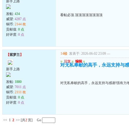
新手上路
发帖:
434
看帖必顶.顶顶顶顶顶顶顶顶
威望:
4287 点
铜币:
2144 枚
贡献值:
0 点
好评度:
0 点
14楼
发表于: 2026-06-02 23:09
---
【
紫萝兰
】
u
回复
u
编辑
u
对无私奉献的高手，永远支持与感
新手上路
发帖:
1880
对无私奉献的高手，永远支持与感谢!强有力
威望:
7011 点
铜币:
2111 枚
贡献值:
0 点
好评度:
0 点
<<
1
2
>>
[共
2
页] Go