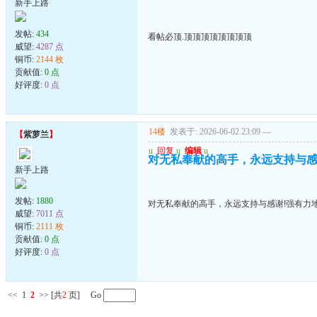
新手上路
发帖:
434
看帖必顶.顶顶顶顶顶顶顶顶
威望:
4287 点
铜币:
2144 枚
贡献值:
0 点
好评度:
0 点
14楼
发表于: 2026-06-02 23:09
---
【
紫萝兰
】
u
回复
u
编辑
u
对无私奉献的高手，永远支持与感
新手上路
发帖:
1880
对无私奉献的高手，永远支持与感谢!强有力
威望:
7011 点
铜币:
2111 枚
贡献值:
0 点
好评度:
0 点
<<
1
2
>>
[共
2
页] Go