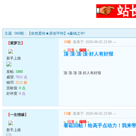
站
主题 : 060期：【依然爱你★原创平特】≡赢钱之中!
10楼
发表于: 2026-06-02 23:00
---
【
紫萝兰
】
u
回复
u
编辑
u
顶·顶·顶·顶·好人有好报
新手上路
发帖:
1880
顶·顶·顶·顶·好人有好报
威望:
7011 点
铜币:
2111 枚
贡献值:
0 点
好评度:
0 点
11楼
发表于: 2026-06-02 23:00
---
【
一生情缘
】
u
回复
u
编辑
u
看萜回帖！给高手点动力！我来
新手上路