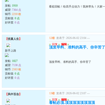
发帖:
1910
看萜回帖！给高手点动力！我来带头！大家
威望:
7364 点
铜币:
2210 枚
贡献值:
0 点
好评度:
0 点
12楼
发表于: 2026-06-02 23:04
---
【
忧喜人生
】
u
回复
u
编辑
u
顶发早料、准料的高手、你辛苦
新手上路
发帖:
1827
顶发早料、准料的高手、你辛苦了
威望:
7138 点
铜币:
2163 枚
贡献值:
0 点
好评度:
0 点
13楼
发表于: 2026-06-02 23:07
---
【
风中百合
】
u
回复
u
编辑
u
看帖必顶.顶顶顶顶顶顶顶顶