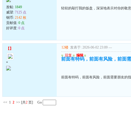
发帖:
1849
轻轻的敲打我的饭盘，深深地表示对你的敬
威望:
7125 点
铜币:
2142 枚
贡献值:
0 点
好评度:
0 点
12楼
发表于: 2026-06-02 23:09
---
【
】
u
回复
u
编辑
u
前面有特码，前面有风险，前面
*
前面有特码，前面有风险，前面需要朋友的
<<
1
2
>>
[共
2
页] Go