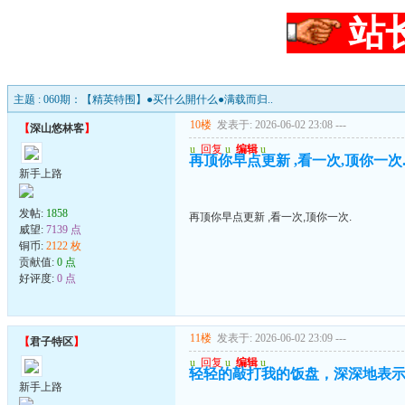
站
主题 : 060期：【精英特围】●买什么開什么●满载而归..
10楼
发表于: 2026-06-02 23:08
---
【
深山悠林客
】
u
回复
u
编辑
u
再顶你早点更新 ,看一次,顶你一次
新手上路
发帖:
1858
再顶你早点更新 ,看一次,顶你一次.
威望:
7139 点
铜币:
2122 枚
贡献值:
0 点
好评度:
0 点
11楼
发表于: 2026-06-02 23:09
---
【
君子特区
】
u
回复
u
编辑
u
轻轻的敲打我的饭盘，深深地表
新手上路