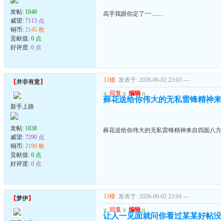
发帖:
1848
高手我跟你定了~~........
威望:
7113 点
铜币:
2145 枚
贡献值:
0 点
好评度:
0 点
12楼
发表于: 2026-06-02 23:03
---
【
并非有意
】
u
回复
u
编辑
u
藓花送给你伟大的无私雷锋精神来自
新手上路
发帖:
1838
藓花送给你伟大的无私雷锋精神来自四面八方的
威望:
7290 点
铜币:
2196 枚
贡献值:
0 点
好评度:
0 点
13楼
发表于: 2026-06-02 23:04
---
【
梦伊
】
u
回复
u
编辑
u
让人一见面就问你看过某某好帖