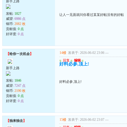
新手上路
发帖:
1827
让人一见面就问你看过某某好帖没有的好帖
威望:
6986 点
铜币:
2082 枚
贡献值:
0 点
好评度:
0 点
14楼
发表于: 2026-06-02 23:06
---
【
给你一次机会
】
u
回复
u
编辑
u
好料必参,顶上!
新手上路
发帖:
1846
好料必参,顶上!
威望:
7247 点
铜币:
2190 枚
贡献值:
0 点
好评度:
0 点
15楼
发表于: 2026-06-02 23:07
---
【
独来独去
】