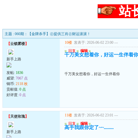
站
主题 : 060期：【金牌杀手】㊣提供三肖㊣财运滚滚！
10楼
发表于: 2026-06-02 23:00
---
【
云锁雾楼
】
u
回复
u
编辑
u
千万美女想着你，好运一生伴着
新手上路
发帖:
1836
千万美女想着你，好运一生伴着你
威望:
7067 点
铜币:
2118 枚
贡献值:
0 点
好评度:
0 点
11楼
发表于: 2026-06-02 23:01
---
【
天使玫瑰
】
u
回复
u
编辑
u
高手我跟你定了~~........
新手上路