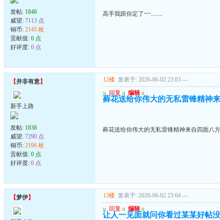
发帖:
1848
高手我跟你定了~~........
威望:
7113 点
铜币:
2145 枚
贡献值:
0 点
好评度:
0 点
12楼
发表于: 2026-06-02 23:03
---
【
并非有意
】
u
回复
u
编辑
u
藓花送给你伟大的无私雷锋精神来自
新手上路
发帖:
1838
藓花送给你伟大的无私雷锋精神来自四面八方的
威望:
7290 点
铜币:
2196 枚
贡献值:
0 点
好评度:
0 点
13楼
发表于: 2026-06-02 23:04
---
【
梦伊
】
u
回复
u
编辑
u
让人一见面就问你看过某某好帖