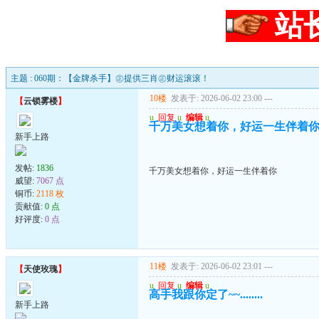
站
主题 : 060期：【金牌杀手】㊣提供三肖㊣财运滚滚！
10楼
发表于: 2026-06-02 23:00
---
【
云锁雾楼
】
u
回复
u
编辑
u
千万美女想着你，好运一生伴着
新手上路
发帖:
1836
千万美女想着你，好运一生伴着你
威望:
7067 点
铜币:
2118 枚
贡献值:
0 点
好评度:
0 点
11楼
发表于: 2026-06-02 23:01
---
【
天使玫瑰
】
u
回复
u
编辑
u
高手我跟你定了~~........
新手上路