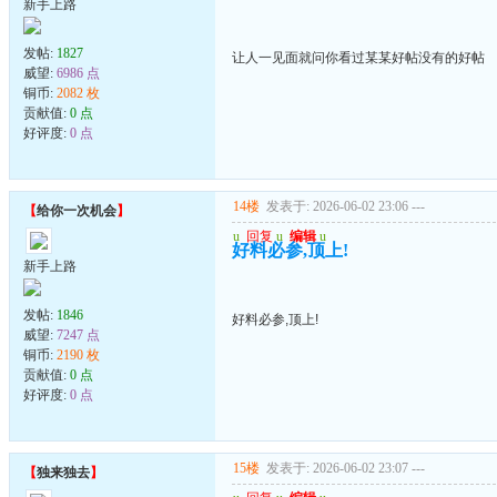
新手上路
发帖:
1827
让人一见面就问你看过某某好帖没有的好帖
威望:
6986 点
铜币:
2082 枚
贡献值:
0 点
好评度:
0 点
14楼
发表于: 2026-06-02 23:06
---
【
给你一次机会
】
u
回复
u
编辑
u
好料必参,顶上!
新手上路
发帖:
1846
好料必参,顶上!
威望:
7247 点
铜币:
2190 枚
贡献值:
0 点
好评度:
0 点
15楼
发表于: 2026-06-02 23:07
---
【
独来独去
】