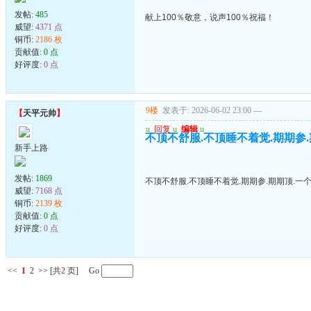
发帖:
485
献上100％敬意，说声100％祝福！
威望:
4371 点
铜币:
2186 枚
贡献值:
0 点
好评度:
0 点
9楼
发表于: 2026-06-02 23:00
---
【
天平元帅
】
u
回复
u
编辑
u
不顶不舒服.不顶睡不着觉.期期参.期
新手上路
发帖:
1869
不顶不舒服.不顶睡不着觉.期期参.期期顶.一个劲
威望:
7168 点
铜币:
2139 枚
贡献值:
0 点
好评度:
0 点
<<
1
2
>>
[共
2
页] Go