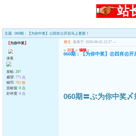
站
主题 : 060期：【为你中奖】㊣四肖㊣开后马上更新！
楼主
发表于: 2026-06-02 22:27
---
【
为你中奖
】
u
回复
u
编辑
u
060期：【为你中奖】㊣四肖㊣开
侠客
发帖:
207
威望:
771 点
铜币:
762 枚
贡献值:
0 点
好评度:
0 点
060期〓ぶ为你中奖〆