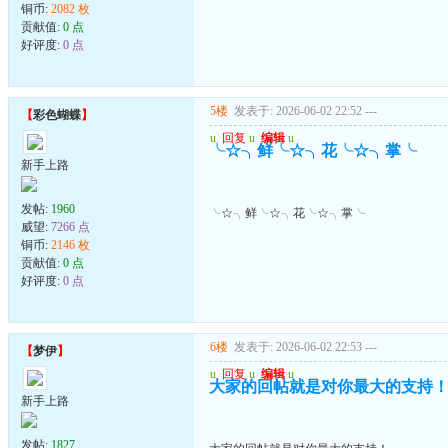
铜币:
2082 枚
贡献值:
0 点
好评度:
0 点
5楼
发表于: 2026-06-02 22:52
---
【
彩色蝴蝶
】
u
回复
u
编辑
u
╰☆╮鲜╰☆╮花╰☆╮掌╰
新手上路
发帖:
1960
╰☆╮鲜╰☆╮花╰☆╮掌╰
威望:
7266 点
铜币:
2146 枚
贡献值:
0 点
好评度:
0 点
6楼
发表于: 2026-06-02 22:53
---
【
梦伊
】
u
回复
u
编辑
u
大家的回帖就是对你最大的支持
新手上路
发帖:
1827