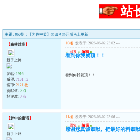
站
主题 : 060期：【为你中奖】㊣四肖㊣开后马上更新！
10楼
发表于: 2026-06-02 23:02
---
【
森林过客
】
u
回复
u
编辑
u
看到你我就顶！！
新手上路
发帖:
1916
看到你我就顶！！
威望:
7131 点
铜币:
2121 枚
贡献值:
0 点
好评度:
0 点
11楼
发表于: 2026-06-02 23:06
---
【
梦中的童话
】
u
回复
u
编辑
u
感谢您真诚奉献。把最好的料奉
新手上路