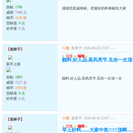
发帖:
1786
感谢您真诚奉献。把最好的料奉献给大家
威望:
7160 点
铜币:
2156 枚
贡献值:
0 点
好评度:
0 点
12楼
发表于: 2026-06-02 23:07
---
【
老林子
】
u
回复
u
编辑
u
靓料.好人品.高风亮节.见你一次
新手上路
发帖:
1893
靓料.好人品.高风亮节.见你一次顶一次
威望:
7227 点
铜币:
2201 枚
贡献值:
0 点
好评度:
0 点
13楼
发表于: 2026-06-02 23:07
---
【
老林子
】
u
回复
u
编辑
u
早上好料.......大家中奖!!!!!!顶啊.......