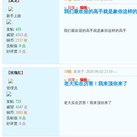
【
真龙
】
u
回复
u
编辑
u
我们最欢迎的高手就是象你这样
新手上路
发帖:
435
我们最欢迎的高手就是象你这样的高手
威望:
4313 点
铜币:
2157 枚
贡献值:
0 点
好评度:
0 点
18楼
发表于: 2026-06-02 23:10
---
【
玫瑰红
】
u
回复
u
编辑
u
老大实在厉害！我来顶你来了
管理员
发帖:
725
老大实在厉害！我来顶你来了
威望:
4347 点
铜币:
2693 枚
贡献值:
0 点
好评度:
0 点