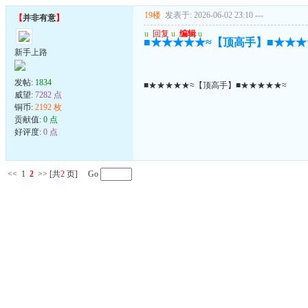
19楼
发表于: 2026-06-02 23:10
---
【
并非有意
】
u
回复
u
编辑
u
■★★★★★≈【顶高手】■★★★
新手上路
发帖:
1834
■★★★★★≈【顶高手】■★★★★★≈
威望:
7282 点
铜币:
2192 枚
贡献值:
0 点
好评度:
0 点
<<
1
2
>>
[共
2
页] Go