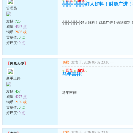
u
回复
u
编辑
u
╬╬╬╬╬╬╬好人好料！财源广进
管理员
发帖:
725
╬╬╬╬╬╬╬好人好料！财源广进！码到成功
威望:
4347 点
铜币:
2693 枚
贡献值:
0 点
好评度:
0 点
16楼
发表于: 2026-06-02 23:10
---
【
凤凰天使
】
u
回复
u
编辑
u
马年吉祥!
新手上路
发帖:
457
马年吉祥!
威望:
4277 点
铜币:
2139 枚
贡献值:
0 点
好评度:
0 点
17楼
发表于: 2026-06-02 23:10
---