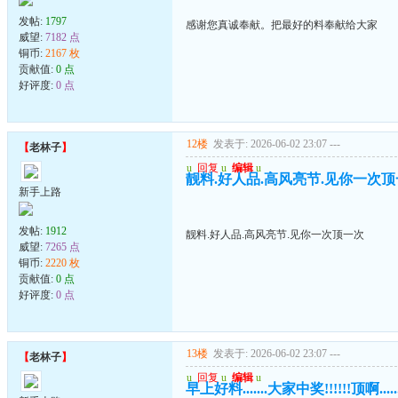
发帖:
1797
感谢您真诚奉献。把最好的料奉献给大家
威望:
7182 点
铜币:
2167 枚
贡献值:
0 点
好评度:
0 点
12楼
发表于: 2026-06-02 23:07
---
【
老林子
】
u
回复
u
编辑
u
靓料.好人品.高风亮节.见你一次
新手上路
发帖:
1912
靓料.好人品.高风亮节.见你一次顶一次
威望:
7265 点
铜币:
2220 枚
贡献值:
0 点
好评度:
0 点
13楼
发表于: 2026-06-02 23:07
---
【
老林子
】
u
回复
u
编辑
u
早上好料.......大家中奖!!!!!!顶啊.......