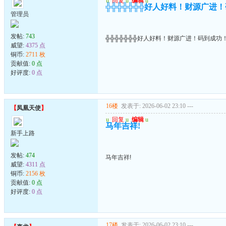
u
回复
u
编辑
u
╬╬╬╬╬╬╬好人好料！财源广进
管理员
发帖:
743
╬╬╬╬╬╬╬好人好料！财源广进！码到成功
威望:
4375 点
铜币:
2711 枚
贡献值:
0 点
好评度:
0 点
16楼
发表于: 2026-06-02 23:10
---
【
凤凰天使
】
u
回复
u
编辑
u
马年吉祥!
新手上路
发帖:
474
马年吉祥!
威望:
4311 点
铜币:
2156 枚
贡献值:
0 点
好评度:
0 点
17楼
发表于: 2026-06-02 23:10
---