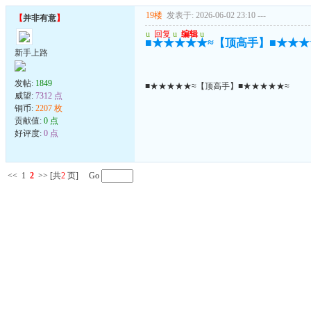
19楼
发表于: 2026-06-02 23:10
---
【
并非有意
】
u
回复
u
编辑
u
■★★★★★≈【顶高手】■★★★
新手上路
发帖:
1849
■★★★★★≈【顶高手】■★★★★★≈
威望:
7312 点
铜币:
2207 枚
贡献值:
0 点
好评度:
0 点
<<
1
2
>>
[共
2
页] Go