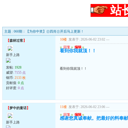
站
主题 : 060期：【为你中奖】㊣四肖㊣开后马上更新！
10楼
发表于: 2026-06-02 23:02
---
【
森林过客
】
u
回复
u
编辑
u
看到你我就顶！！
新手上路
发帖:
1928
看到你我就顶！！
威望:
7155 点
铜币:
2133 枚
贡献值:
0 点
好评度:
0 点
11楼
发表于: 2026-06-02 23:06
---
【
梦中的童话
】
u
回复
u
编辑
u
感谢您真诚奉献。把最好的料奉
新手上路