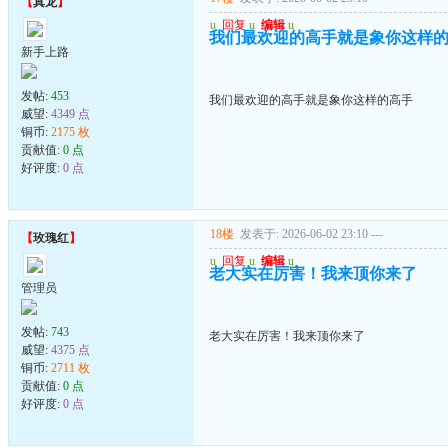
【
真龙
】
u
回复
u
编辑
u
我们最欢迎的高手就是象你这样
新手上路
发帖:
453
我们最欢迎的高手就是象你这样的高手
威望:
4349 点
铜币:
2175 枚
贡献值:
0 点
好评度:
0 点
18楼
发表于: 2026-06-02 23:10
---
【
玫瑰红
】
u
回复
u
编辑
u
老大实在厉害！我来顶你来了
管理员
发帖:
743
老大实在厉害！我来顶你来了
威望:
4375 点
铜币:
2711 枚
贡献值:
0 点
好评度:
0 点