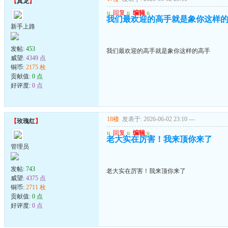
【
真龙
】
u
回复
u
编辑
u
我们最欢迎的高手就是象你这样
新手上路
发帖:
453
我们最欢迎的高手就是象你这样的高手
威望:
4349 点
铜币:
2175 枚
贡献值:
0 点
好评度:
0 点
18楼
发表于: 2026-06-02 23:10
---
【
玫瑰红
】
u
回复
u
编辑
u
老大实在厉害！我来顶你来了
管理员
发帖:
743
老大实在厉害！我来顶你来了
威望:
4375 点
铜币:
2711 枚
贡献值:
0 点
好评度:
0 点