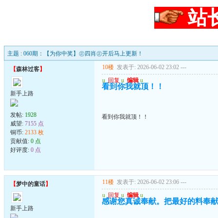
站
主题 : 060期：【为你中奖】㊣四肖㊣开后马上更新！
10楼
发表于: 2026-06-02 23:02
---
【
森林过客
】
u
回复
u
编辑
u
看到你我就顶！！
新手上路
发帖:
1928
看到你我就顶！！
威望:
7155 点
铜币:
2133 枚
贡献值:
0 点
好评度:
0 点
11楼
发表于: 2026-06-02 23:06
---
【
梦中的童话
】
u
回复
u
编辑
u
感谢您真诚奉献。把最好的料奉
新手上路