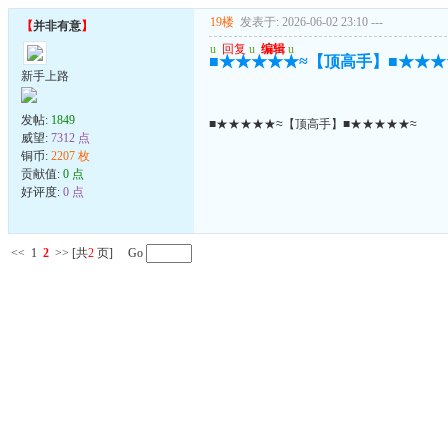
19楼
发表于: 2026-06-02 23:10
---
【
并非有意
】
u
回复
u
编辑
u
■★★★★★≈【顶高手】■★★★
新手上路
发帖:
1849
■★★★★★≈【顶高手】■★★★★★≈
威望:
7312 点
铜币:
2207 枚
贡献值:
0 点
好评度:
0 点
<<
1
2
>>
[共
2
页] Go