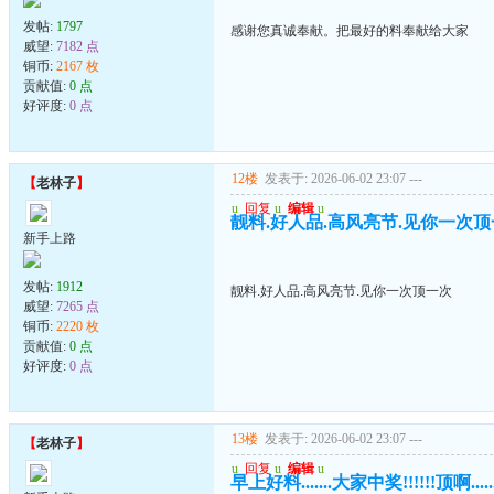
发帖:
1797
感谢您真诚奉献。把最好的料奉献给大家
威望:
7182 点
铜币:
2167 枚
贡献值:
0 点
好评度:
0 点
12楼
发表于: 2026-06-02 23:07
---
【
老林子
】
u
回复
u
编辑
u
靓料.好人品.高风亮节.见你一次
新手上路
发帖:
1912
靓料.好人品.高风亮节.见你一次顶一次
威望:
7265 点
铜币:
2220 枚
贡献值:
0 点
好评度:
0 点
13楼
发表于: 2026-06-02 23:07
---
【
老林子
】
u
回复
u
编辑
u
早上好料.......大家中奖!!!!!!顶啊.......