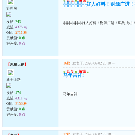
u
回复
u
编辑
u
╬╬╬╬╬╬╬好人好料！财源广进
管理员
发帖:
743
╬╬╬╬╬╬╬好人好料！财源广进！码到成功
威望:
4375 点
铜币:
2711 枚
贡献值:
0 点
好评度:
0 点
16楼
发表于: 2026-06-02 23:10
---
【
凤凰天使
】
u
回复
u
编辑
u
马年吉祥!
新手上路
发帖:
474
马年吉祥!
威望:
4311 点
铜币:
2156 枚
贡献值:
0 点
好评度:
0 点
17楼
发表于: 2026-06-02 23:10
---