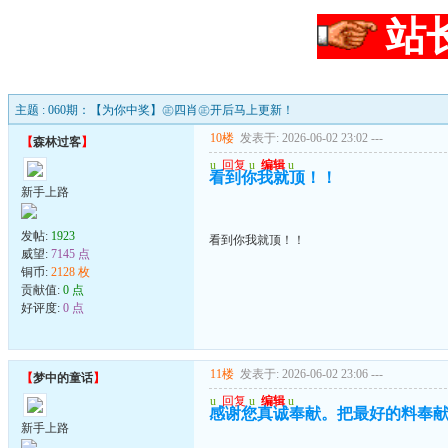
站
主题 : 060期：【为你中奖】㊣四肖㊣开后马上更新！
10楼
发表于: 2026-06-02 23:02
---
【
森林过客
】
u
回复
u
编辑
u
看到你我就顶！！
新手上路
发帖:
1923
看到你我就顶！！
威望:
7145 点
铜币:
2128 枚
贡献值:
0 点
好评度:
0 点
11楼
发表于: 2026-06-02 23:06
---
【
梦中的童话
】
u
回复
u
编辑
u
感谢您真诚奉献。把最好的料奉
新手上路