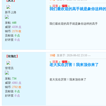
【
真龙
】
u
回复
u
编辑
u
我们最欢迎的高手就是象你这样
新手上路
发帖:
448
我们最欢迎的高手就是象你这样的高手
威望:
4339 点
铜币:
2170 枚
贡献值:
0 点
好评度:
0 点
18楼
发表于: 2026-06-02 23:10
---
【
玫瑰红
】
u
回复
u
编辑
u
老大实在厉害！我来顶你来了
管理员
发帖:
734
老大实在厉害！我来顶你来了
威望:
4361 点
铜币:
2702 枚
贡献值:
0 点
好评度:
0 点