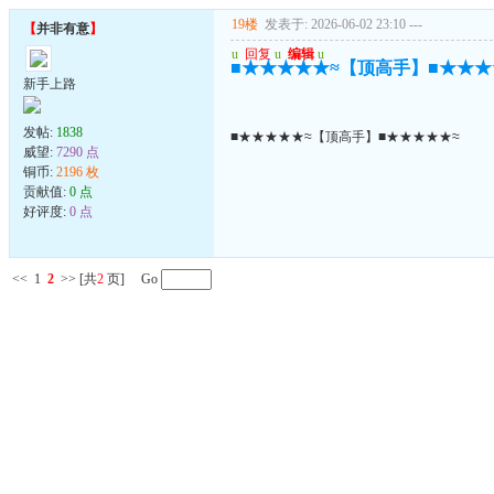
19楼
发表于: 2026-06-02 23:10
---
【
并非有意
】
u
回复
u
编辑
u
■★★★★★≈【顶高手】■★★★
新手上路
发帖:
1838
■★★★★★≈【顶高手】■★★★★★≈
威望:
7290 点
铜币:
2196 枚
贡献值:
0 点
好评度:
0 点
<<
1
2
>>
[共
2
页] Go