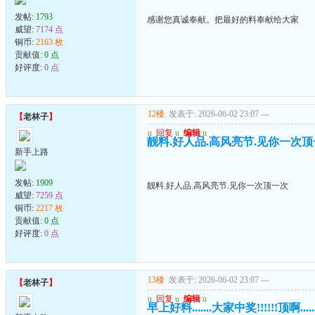
发帖:
1793
感谢您真诚奉献。把最好的料奉献给大家
威望:
7174 点
铜币:
2163 枚
贡献值:
0 点
好评度:
0 点
12楼
发表于: 2026-06-02 23:07
---
【
老林子
】
u
回复
u
编辑
u
靓料.好人品.高风亮节.见你一次
新手上路
发帖:
1909
靓料.好人品.高风亮节.见你一次顶一次
威望:
7259 点
铜币:
2217 枚
贡献值:
0 点
好评度:
0 点
13楼
发表于: 2026-06-02 23:07
---
【
老林子
】
u
回复
u
编辑
u
早上好料.......大家中奖!!!!!!顶啊.......