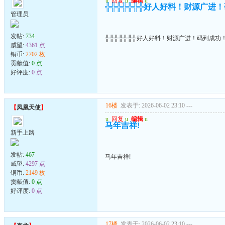
u
回复
u
编辑
u
╬╬╬╬╬╬╬好人好料！财源广进
管理员
发帖:
734
╬╬╬╬╬╬╬好人好料！财源广进！码到成功
威望:
4361 点
铜币:
2702 枚
贡献值:
0 点
好评度:
0 点
16楼
发表于: 2026-06-02 23:10
---
【
凤凰天使
】
u
回复
u
编辑
u
马年吉祥!
新手上路
发帖:
467
马年吉祥!
威望:
4297 点
铜币:
2149 枚
贡献值:
0 点
好评度:
0 点
17楼
发表于: 2026-06-02 23:10
---