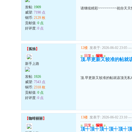
发帖:
1909
请继续精彩~~~~~~~~~祝你天天快
威望:
7190 点
铜币:
2129 枚
贡献值:
0 点
好评度:
0 点
12楼
发表于: 2026-06-02 23:05
---
【
孤独
】
u
回复
u
编辑
u
顶.早更新又较准的帖就
新手上路
发帖:
1926
顶.早更新又较准的帖就该顶无私
威望:
7543 点
铜币:
2318 枚
贡献值:
0 点
好评度:
0 点
13楼
发表于: 2026-06-02 23:10
---
【
咖啡丽丽
】
u
回复
u
编辑
u
顶┽顶┽顶┽顶┽顶┽