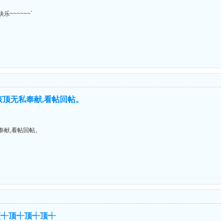
乐~~~~~~`
该顶无私奉献,看帖回帖。
奉献,看帖回帖。
顶┽顶┽顶┽顶┽