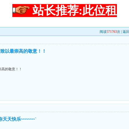
站长推荐:此位租
阅读
571763
次 |
返
您致以最崇高的敬意！！
崇高的敬意！！
你天天快乐~~~~~~`