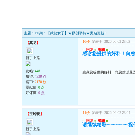
主题 : 060期：【武侠女子】★原创平特★见贴更新！
10楼
发表于: 2026-06-02 23:03
---
【
真龙
】
u
回复
u
编辑
u
感谢您提供的好料！向
新手上路
发帖:
448
感谢您提供的好料！向您致以最
威望:
4339 点
铜币:
2170 枚
贡献值:
0 点
好评度:
0 点
11楼
发表于: 2026-06-02 23:04
---
【
玉玲珑
】
u
回复
u
编辑
u
请继续精彩~~~~~~~~~祝
新手上路