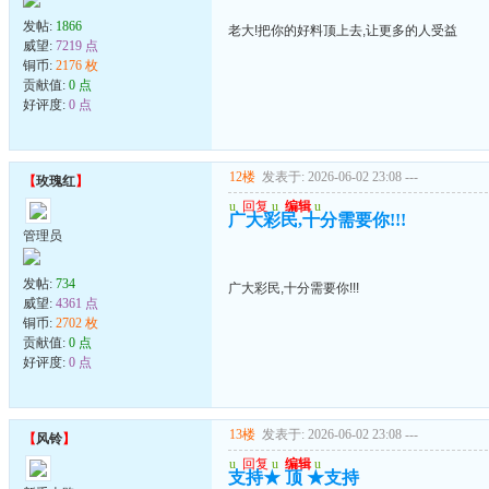
发帖:
1866
老大!把你的好料顶上去,让更多的人受益
威望:
7219 点
铜币:
2176 枚
贡献值:
0 点
好评度:
0 点
12楼
发表于: 2026-06-02 23:08
---
【
玫瑰红
】
u
回复
u
编辑
u
广大彩民,十分需要你!!!
管理员
发帖:
734
广大彩民,十分需要你!!!
威望:
4361 点
铜币:
2702 枚
贡献值:
0 点
好评度:
0 点
13楼
发表于: 2026-06-02 23:08
---
【
风铃
】
u
回复
u
编辑
u
支持★ 顶 ★支持