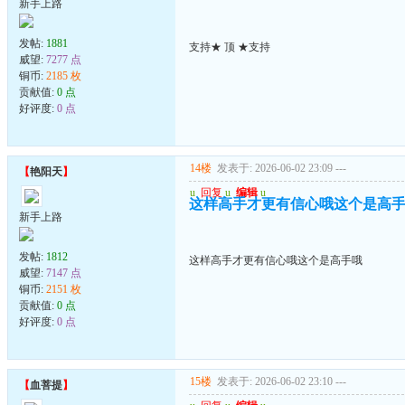
新手上路
发帖:
1881
支持★ 顶 ★支持
威望:
7277 点
铜币:
2185 枚
贡献值:
0 点
好评度:
0 点
14楼
发表于: 2026-06-02 23:09
---
【
艳阳天
】
u
回复
u
编辑
u
这样高手才更有信心哦这个是高
新手上路
发帖:
1812
这样高手才更有信心哦这个是高手哦
威望:
7147 点
铜币:
2151 枚
贡献值:
0 点
好评度:
0 点
15楼
发表于: 2026-06-02 23:10
---
【
血菩提
】