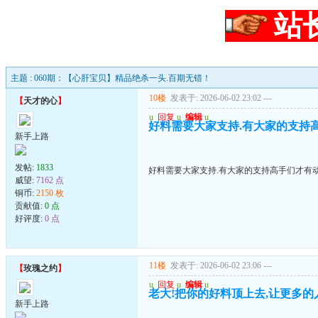
站
主题 : 060期：【心肝宝贝】精品绝杀一头.百期无错！
10楼
发表于: 2026-06-02 23:02
---
【
天才的心
】
u
回复
u
编辑
u
好料需要大家支持.有大家的支持高手
新手上路
发帖:
1833
好料需要大家支持.有大家的支持高手们才有动力
威望:
7162 点
铜币:
2150 枚
贡献值:
0 点
好评度:
0 点
11楼
发表于: 2026-06-02 23:06
---
【
玫瑰之约
】
u
回复
u
编辑
u
老大!把你的好料顶上去,让更多的
新手上路