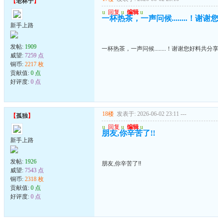
【
老林子
】
u
回复
u
编辑
u
一杯热茶，一声问候........！谢
新手上路
发帖:
1909
一杯热茶，一声问候........！谢谢您好料共分
威望:
7259 点
铜币:
2217 枚
贡献值:
0 点
好评度:
0 点
18楼
发表于: 2026-06-02 23:11
---
【
孤独
】
u
回复
u
编辑
u
朋友,你辛苦了!!
新手上路
发帖:
1926
朋友,你辛苦了!!
威望:
7543 点
铜币:
2318 枚
贡献值:
0 点
好评度:
0 点