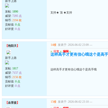
新手上路
发帖:
1890
支持★ 顶 ★支持
威望:
7295 点
铜币:
2194 枚
贡献值:
0 点
好评度:
0 点
14楼
发表于: 2026-06-02 23:09
---
【
艳阳天
】
u
回复
u
编辑
u
这样高手才更有信心哦这个是高
新手上路
发帖:
1817
这样高手才更有信心哦这个是高手哦
威望:
7157 点
铜币:
2156 枚
贡献值:
0 点
好评度:
0 点
15楼
发表于: 2026-06-02 23:10
---
【
血菩提
】