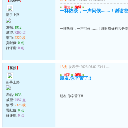
【
老林子
】
u
回复
u
编辑
u
一杯热茶，一声问候........！谢
新手上路
发帖:
1912
一杯热茶，一声问候........！谢谢您好料共分
威望:
7265 点
铜币:
2220 枚
贡献值:
0 点
好评度:
0 点
18楼
发表于: 2026-06-02 23:11
---
【
孤独
】
u
回复
u
编辑
u
朋友,你辛苦了!!
新手上路
发帖:
1933
朋友,你辛苦了!!
威望:
7557 点
铜币:
2325 枚
贡献值:
0 点
好评度:
0 点