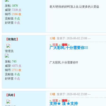
发帖:
1876
老大!把你的好料顶上去,让更多的人受益
威望:
7239 点
铜币:
2186 枚
贡献值:
0 点
好评度:
0 点
12楼
发表于: 2026-06-02 23:08
---
【
玫瑰红
】
u
回复
u
编辑
u
广大彩民,十分需要你!!!
管理员
发帖:
743
广大彩民,十分需要你!!!
威望:
4375 点
铜币:
2711 枚
贡献值:
0 点
好评度:
0 点
13楼
发表于: 2026-06-02 23:08
---
【
风铃
】
u
回复
u
编辑
u
支持★ 顶 ★支持