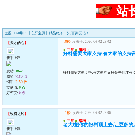
站
主题 : 060期：【心肝宝贝】精品绝杀一头.百期无错！
10楼
发表于: 2026-06-02 23:02
---
【
天才的心
】
u
回复
u
编辑
u
好料需要大家支持.有大家的支持高手
新手上路
发帖:
1842
好料需要大家支持.有大家的支持高手们才有动力
威望:
7180 点
铜币:
2159 枚
贡献值:
0 点
好评度:
0 点
11楼
发表于: 2026-06-02 23:06
---
【
玫瑰之约
】
u
回复
u
编辑
u
老大!把你的好料顶上去,让更多的
新手上路