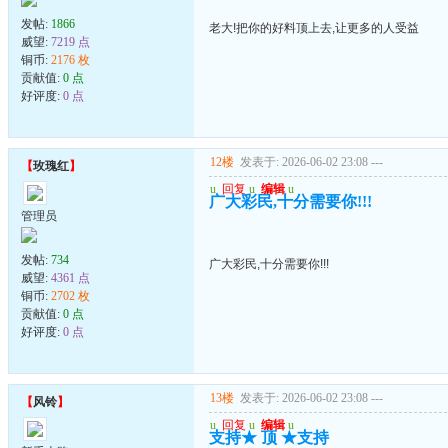
发帖:
1866
老大!把你的好料顶上去,让更多的人受益
威望:
7219 点
铜币:
2176 枚
贡献值:
0 点
好评度:
0 点
12楼
发表于: 2026-06-02 23:08
---
【
玫瑰红
】
u
回复
u
编辑
u
广大彩民,十分需要你!!!
管理员
发帖:
734
广大彩民,十分需要你!!!
威望:
4361 点
铜币:
2702 枚
贡献值:
0 点
好评度:
0 点
13楼
发表于: 2026-06-02 23:08
---
【
风铃
】
u
回复
u
编辑
u
支持★ 顶 ★支持