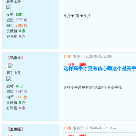
新手上路
发帖:
1881
支持★ 顶 ★支持
威望:
7277 点
铜币:
2185 枚
贡献值:
0 点
好评度:
0 点
14楼
发表于: 2026-06-02 23:09
---
【
艳阳天
】
u
回复
u
编辑
u
这样高手才更有信心哦这个是高
新手上路
发帖:
1812
这样高手才更有信心哦这个是高手哦
威望:
7147 点
铜币:
2151 枚
贡献值:
0 点
好评度:
0 点
15楼
发表于: 2026-06-02 23:10
---
【
血菩提
】