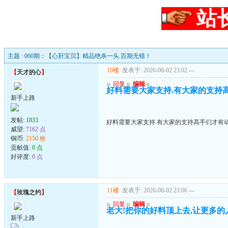
站
主题 : 060期：【心肝宝贝】精品绝杀一头.百期无错！
10楼
发表于: 2026-06-02 23:02
---
【
天才的心
】
u
回复
u
编辑
u
好料需要大家支持.有大家的支持高手
新手上路
发帖:
1833
好料需要大家支持.有大家的支持高手们才有动力
威望:
7162 点
铜币:
2150 枚
贡献值:
0 点
好评度:
0 点
11楼
发表于: 2026-06-02 23:06
---
【
玫瑰之约
】
u
回复
u
编辑
u
老大!把你的好料顶上去,让更多的
新手上路