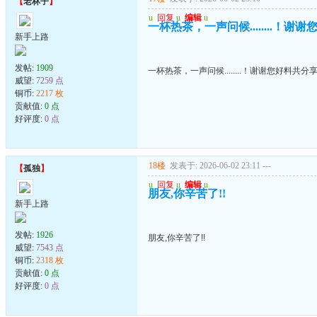
【
老林子
】
u
回复
u
编辑
u
一杯热茶，一声问候........！谢
新手上路
发帖:
1909
一杯热茶，一声问候........！谢谢您好料共分
威望:
7259 点
铜币:
2217 枚
贡献值:
0 点
好评度:
0 点
18楼
发表于: 2026-06-02 23:11
---
【
孤独
】
u
回复
u
编辑
u
朋友,你辛苦了!!
新手上路
发帖:
1926
朋友,你辛苦了!!
威望:
7543 点
铜币:
2318 枚
贡献值:
0 点
好评度:
0 点