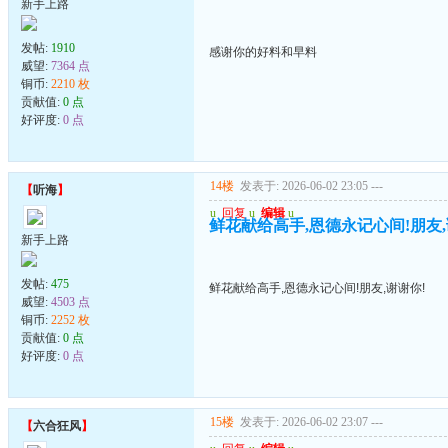
新手上路
发帖:
1910
感谢你的好料和早料
威望:
7364 点
铜币:
2210 枚
贡献值:
0 点
好评度:
0 点
14楼
发表于: 2026-06-02 23:05
---
【
听海
】
u
回复
u
编辑
u
鲜花献给高手,恩德永记心间!朋友,
新手上路
发帖:
475
鲜花献给高手,恩德永记心间!朋友,谢谢你!
威望:
4503 点
铜币:
2252 枚
贡献值:
0 点
好评度:
0 点
15楼
发表于: 2026-06-02 23:07
---
【
六合狂风
】