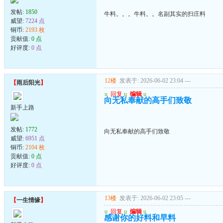
发帖:
1850
牛料。。。牛料。。名副其实的扫庄料
威望:
7224 点
铜币:
2193 枚
贡献值:
0 点
好评度:
0 点
12楼
发表于: 2026-06-02 23:04
---
【
雨后阳光
】
u
回复
u
编辑
u
向无私奉献的高手们致敬
新手上路
发帖:
1772
向无私奉献的高手们致敬
威望:
6951 点
铜币:
2104 枚
贡献值:
0 点
好评度:
0 点
13楼
发表于: 2026-06-02 23:05
---
【
一生情缘
】
u
回复
u
编辑
u
感谢你的好料和早料