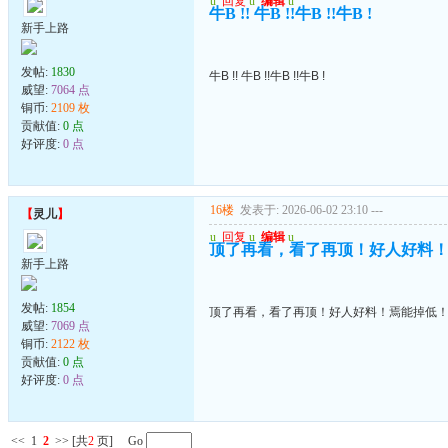
u
回复
u
编辑
u
牛B !! 牛B !!牛B !!牛B !
新手上路
发帖:
1830
牛B !! 牛B !!牛B !!牛B !
威望:
7064 点
铜币:
2109 枚
贡献值:
0 点
好评度:
0 点
16楼
发表于: 2026-06-02 23:10
---
【
灵儿
】
u
回复
u
编辑
u
顶了再看，看了再顶！好人好料
新手上路
发帖:
1854
顶了再看，看了再顶！好人好料！焉能掉低
威望:
7069 点
铜币:
2122 枚
贡献值:
0 点
好评度:
0 点
<<
1
2
>>
[共
2
页] Go