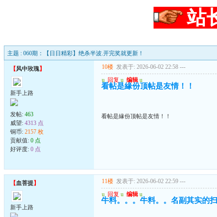
站
主题 : 060期：【日日精彩】绝杀半波.开完奖就更新！
10楼
发表于: 2026-06-02 22:58
---
【
风中玫瑰
】
u
回复
u
编辑
u
看帖是緣份顶帖是友情！！
新手上路
发帖:
463
看帖是緣份顶帖是友情！！
威望:
4313 点
铜币:
2157 枚
贡献值:
0 点
好评度:
0 点
11楼
发表于: 2026-06-02 22:59
---
【
血菩提
】
u
回复
u
编辑
u
牛料。。。牛料。。名副其实的
新手上路