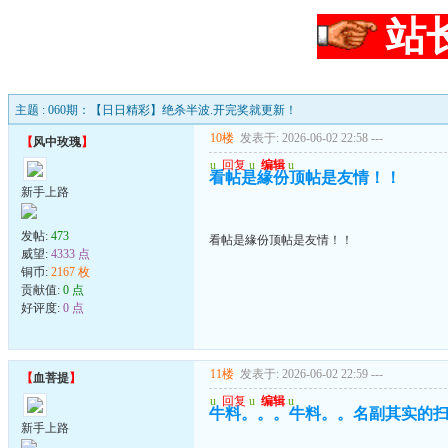
站
主题 : 060期：【日日精彩】绝杀半波.开完奖就更新！
10楼
发表于: 2026-06-02 22:58
---
【
风中玫瑰
】
u
回复
u
编辑
u
看帖是緣份顶帖是友情！！
新手上路
发帖:
473
看帖是緣份顶帖是友情！！
威望:
4333 点
铜币:
2167 枚
贡献值:
0 点
好评度:
0 点
11楼
发表于: 2026-06-02 22:59
---
【
血菩提
】
u
回复
u
编辑
u
牛料。。。牛料。。名副其实的
新手上路