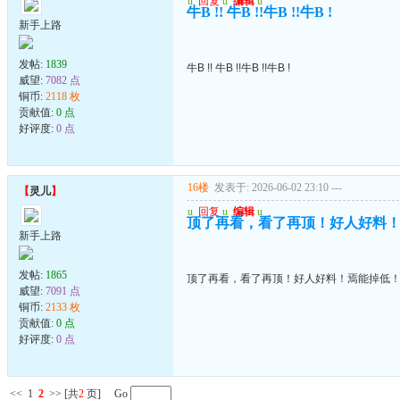
u
回复
u
编辑
u
牛B !! 牛B !!牛B !!牛B !
新手上路
发帖:
1839
牛B !! 牛B !!牛B !!牛B !
威望:
7082 点
铜币:
2118 枚
贡献值:
0 点
好评度:
0 点
16楼
发表于: 2026-06-02 23:10
---
【
灵儿
】
u
回复
u
编辑
u
顶了再看，看了再顶！好人好料
新手上路
发帖:
1865
顶了再看，看了再顶！好人好料！焉能掉低
威望:
7091 点
铜币:
2133 枚
贡献值:
0 点
好评度:
0 点
<<
1
2
>>
[共
2
页] Go