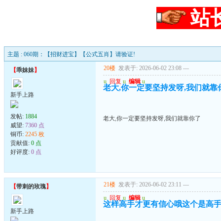
站
主题 : 060期：【招财进宝】【公式五肖】请验证!
20楼
发表于: 2026-06-02 23:08
---
【
乖妹妹
】
u
回复
u
编辑
u
老大,你一定要坚持发呀,我们就靠
新手上路
发帖:
1884
老大,你一定要坚持发呀,我们就靠你了
威望:
7360 点
铜币:
2245 枚
贡献值:
0 点
好评度:
0 点
21楼
发表于: 2026-06-02 23:11
---
【
带刺的玫瑰
】
u
回复
u
编辑
u
这样高手才更有信心哦这个是高
新手上路