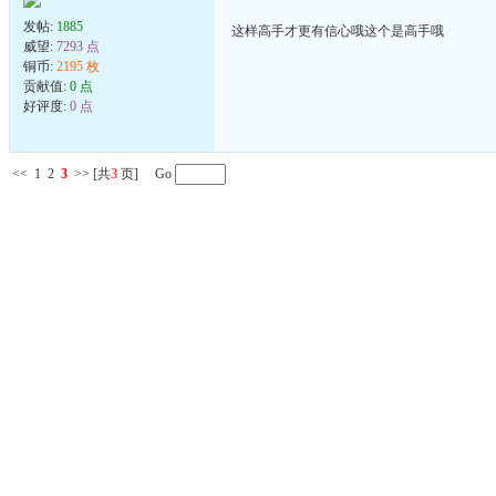
发帖:
1885
这样高手才更有信心哦这个是高手哦
威望:
7293 点
铜币:
2195 枚
贡献值:
0 点
好评度:
0 点
<<
1
2
3
>>
[共
3
页] Go