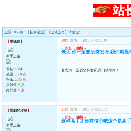
站
主题 : 060期：【招财进宝】【公式五肖】请验证!
20楼
发表于: 2026-06-02 23:08
---
【
乖妹妹
】
u
回复
u
编辑
u
老大,你一定要坚持发呀,我们就靠
新手上路
发帖:
1884
老大,你一定要坚持发呀,我们就靠你了
威望:
7360 点
铜币:
2245 枚
贡献值:
0 点
好评度:
0 点
21楼
发表于: 2026-06-02 23:11
---
【
带刺的玫瑰
】
u
回复
u
编辑
u
这样高手才更有信心哦这个是高
新手上路