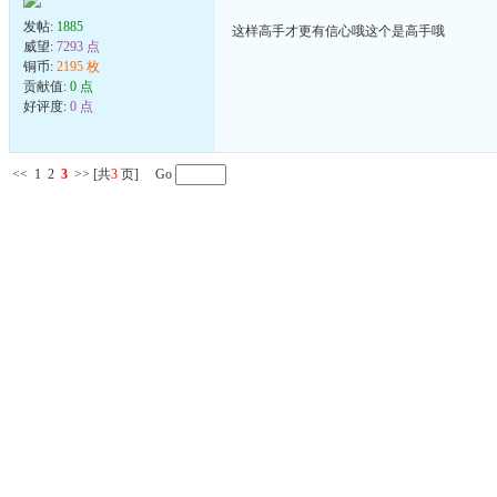
发帖:
1885
这样高手才更有信心哦这个是高手哦
威望:
7293 点
铜币:
2195 枚
贡献值:
0 点
好评度:
0 点
<<
1
2
3
>>
[共
3
页] Go