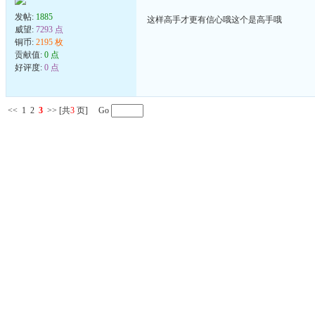
发帖:
1885
这样高手才更有信心哦这个是高手哦
威望:
7293 点
铜币:
2195 枚
贡献值:
0 点
好评度:
0 点
<<
1
2
3
>>
[共
3
页] Go