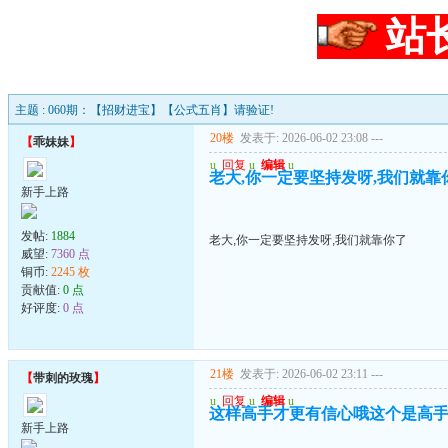
站
主题 : 060期：【招财进宝】【公式五肖】请验证!
20楼
发表于: 2026-06-02 23:08
---
【
乖妹妹
】
u
回复
u
编辑
u
老大,你一定要坚持发呀,我们就靠
新手上路
发帖:
1884
老大,你一定要坚持发呀,我们就靠你了
威望:
7360 点
铜币:
2245 枚
贡献值:
0 点
好评度:
0 点
21楼
发表于: 2026-06-02 23:11
---
【
带刺的玫瑰
】
u
回复
u
编辑
u
这样高手才更有信心哦这个是高
新手上路