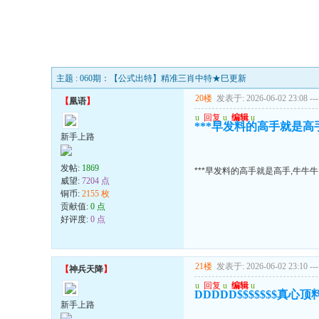
主题 : 060期：【公式出特】精准三肖中特★巳更新
20楼
发表于: 2026-06-02 23:08
---
【
凰语
】
u
回复
u
编辑
u
***早发料的高手就是高手
新手上路
发帖:
1869
***早发料的高手就是高手,牛牛牛.
威望:
7204 点
铜币:
2155 枚
贡献值:
0 点
好评度:
0 点
21楼
发表于: 2026-06-02 23:10
---
【
神兵天降
】
u
回复
u
编辑
u
DDDDD$$$$$$$真
新手上路