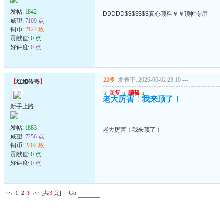
发帖:
1842
DDDDD$$$$$$$真心顶料￥￥顶帖专用
威望:
7109 点
铜币:
2127 枚
贡献值:
0 点
好评度:
0 点
22楼
发表于: 2026-06-02 23:10
---
【
红姐传奇
】
u
回复
u
编辑
u
老大厉害！我来顶了！
新手上路
发帖:
1883
老大厉害！我来顶了！
威望:
7256 点
铜币:
2202 枚
贡献值:
0 点
好评度:
0 点
<<
1
2
3
>>
[共
3
页] Go