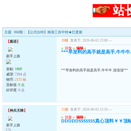
站
主题 : 060期：【公式出特】精准三肖中特★巳更新
20楼
发表于: 2026-06-02 23:08
---
【
凰语
】
u
回复
u
编辑
u
***早发料的高手就是高手,牛牛牛.
新手上路
发帖:
1869
***早发料的高手就是高手,牛牛牛.顶顶顶***
威望:
7204 点
铜币:
2155 枚
贡献值:
0 点
好评度:
0 点
21楼
发表于: 2026-06-02 23:10
---
【
神兵天降
】
u
回复
u
编辑
u
DDDDD$$$$$$$真心顶料￥￥顶
新手上路