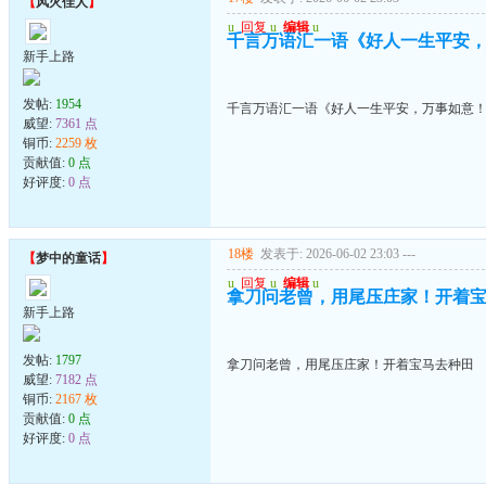
【
风火佳人
】
u
回复
u
编辑
u
千言万语汇一语《好人一生平安
新手上路
发帖:
1954
千言万语汇一语《好人一生平安，万事如意
威望:
7361 点
铜币:
2259 枚
贡献值:
0 点
好评度:
0 点
18楼
发表于: 2026-06-02 23:03
---
【
梦中的童话
】
u
回复
u
编辑
u
拿刀问老曾，用尾压庄家！开着
新手上路
发帖:
1797
拿刀问老曾，用尾压庄家！开着宝马去种田
威望:
7182 点
铜币:
2167 枚
贡献值:
0 点
好评度:
0 点