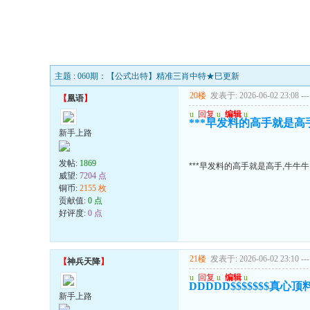
主题 : 060期：【公式出特】精准三肖中特★巳更新
20楼
发表于: 2026-06-02 23:08
---
【
凰语
】
u
回复
u
编辑
u
***早发料的高手就是高手
新手上路
发帖:
1869
***早发料的高手就是高手,牛牛牛.
威望:
7204 点
铜币:
2155 枚
贡献值:
0 点
好评度:
0 点
21楼
发表于: 2026-06-02 23:10
---
【
神兵天降
】
u
回复
u
编辑
u
DDDDD$$$$$$$真
新手上路