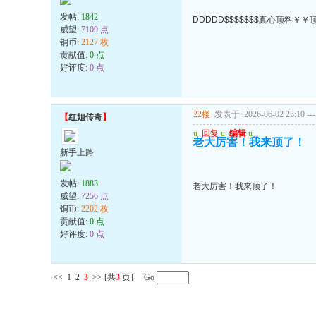
发帖:
1842
DDDDD$$$$$$$真心顶料￥
威望:
7109 点
铜币:
2127 枚
贡献值:
0 点
好评度:
0 点
22楼
发表于: 2026-06-02 23:10
---
【
红姐传奇
】
u
回复
u
编辑
u
老大厉害！我来顶了！
新手上路
发帖:
1883
老大厉害！我来顶了！
威望:
7256 点
铜币:
2202 枚
贡献值:
0 点
好评度:
0 点
<<
1
2
3
>>
[共
3
页] Go