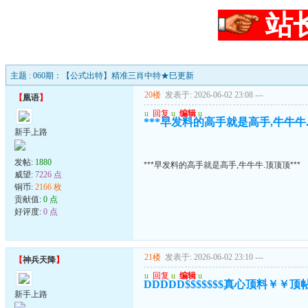
站
主题 : 060期：【公式出特】精准三肖中特★巳更新
20楼
发表于: 2026-06-02 23:08
---
【
凰语
】
u
回复
u
编辑
u
***早发料的高手就是高手,牛牛牛.
新手上路
发帖:
1880
***早发料的高手就是高手,牛牛牛.顶顶顶***
威望:
7226 点
铜币:
2166 枚
贡献值:
0 点
好评度:
0 点
21楼
发表于: 2026-06-02 23:10
---
【
神兵天降
】
u
回复
u
编辑
u
DDDDD$$$$$$$真心顶料￥￥顶
新手上路