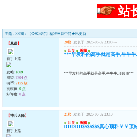
站
主题 : 060期：【公式出特】精准三肖中特★巳更新
20楼
发表于: 2026-06-02 23:08
---
【
凰语
】
u
回复
u
编辑
u
***早发料的高手就是高手,牛牛牛.
新手上路
发帖:
1869
***早发料的高手就是高手,牛牛牛.顶顶顶***
威望:
7204 点
铜币:
2155 枚
贡献值:
0 点
好评度:
0 点
21楼
发表于: 2026-06-02 23:10
---
【
神兵天降
】
u
回复
u
编辑
u
DDDDD$$$$$$$真心顶料￥￥顶
新手上路