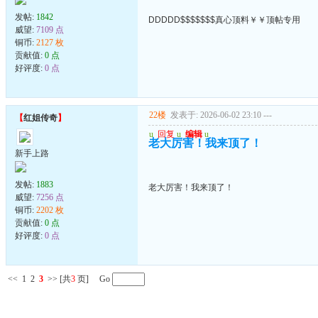
发帖:
1842
DDDDD$$$$$$$真心顶料￥￥顶帖专用
威望:
7109 点
铜币:
2127 枚
贡献值:
0 点
好评度:
0 点
22楼
发表于: 2026-06-02 23:10
---
【
红姐传奇
】
u
回复
u
编辑
u
老大厉害！我来顶了！
新手上路
发帖:
1883
老大厉害！我来顶了！
威望:
7256 点
铜币:
2202 枚
贡献值:
0 点
好评度:
0 点
<<
1
2
3
>>
[共
3
页] Go