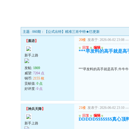
主题 : 060期：【公式出特】精准三肖中特★巳更新
20楼
发表于: 2026-06-02 23:08
---
【
凰语
】
u
回复
u
编辑
u
***早发料的高手就是高手
新手上路
发帖:
1869
***早发料的高手就是高手,牛牛牛.
威望:
7204 点
铜币:
2155 枚
贡献值:
0 点
好评度:
0 点
21楼
发表于: 2026-06-02 23:10
---
【
神兵天降
】
u
回复
u
编辑
u
DDDDD$$$$$$$真
新手上路