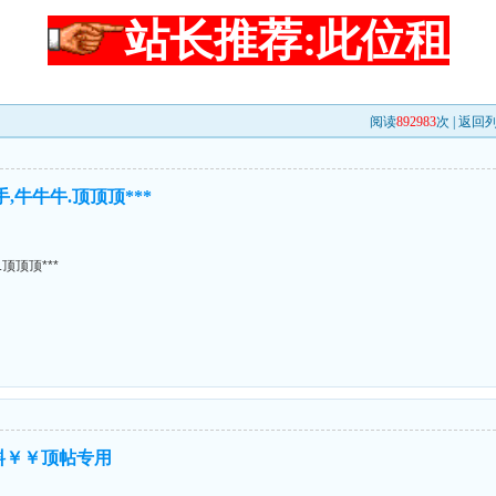
站长推荐:此位租
阅读
892983
次 |
返回
,牛牛牛.顶顶顶***
顶顶顶***
心顶料￥￥顶帖专用