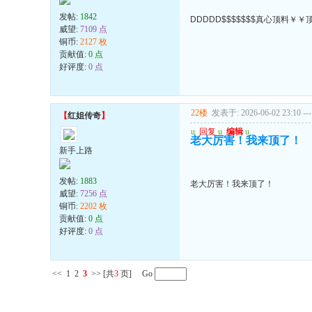
发帖:
1842
DDDDD$$$$$$$真心顶料￥
威望:
7109 点
铜币:
2127 枚
贡献值:
0 点
好评度:
0 点
22楼
发表于: 2026-06-02 23:10
---
【
红姐传奇
】
u
回复
u
编辑
u
老大厉害！我来顶了！
新手上路
发帖:
1883
老大厉害！我来顶了！
威望:
7256 点
铜币:
2202 枚
贡献值:
0 点
好评度:
0 点
<<
1
2
3
>>
[共
3
页] Go